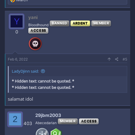
e
a
c
yani
Y
t
BANNED
ARDENT
MEMBER
i
Bloodhound
o
ACCESS
0
n
s
:
Feb 6, 2022
#5
LadyDjinn said:
* Hidden text: cannot be quoted. *
* Hidden text: cannot be quoted. *
salamat idol
29jbm2003
2
MEMBER
ACCESS
403
Abecedarian