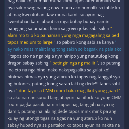
pag balik ko, kumain muna kami tapos after kumain sabi
nya sakin wag nalang daw muna ako bumalik sa table ko
at mag kwentuhan daw muna kami. so ayun nag
kwentuhan kami about sa mga buhay buhay namin
hanggang sa umabot kami sa green joke. sabi sakin
"
alam mo trip ko pa naman yung mga magagaling sa bed
tapos medium to large "
so pabiro kong sabi sa kanya
"
ay nako miss maliit lang tong sakin so bagsak na pala ako
"
tapos eto na nga bigla nya hinipo yung natutulog kong
dragon sabay sabing
" patingin nga ng maliit "
, so putang
ina eto na nga hindi nako nakapagsalita sa gulat ko!!
hinimas himas nya yung atarub ko tapos nag tanggal sya
ng butones, putang inang sarap laki ng dede!!! tapos sabi
nya
" dun tayo sa CMM room baka mag ikot yung guard "
so ako naman sunod lang at ayun na nilock ko yung CMM
room pagka pasok namin tapos nag tanggal na sya ng
damit, putang ina laki ng dede tapos mink mink pa ang
kulay ng utong!! tigas na tigas na yung atarub ko nun
sabay hubad nya sa pantalon ko tapos ayun na nakita na