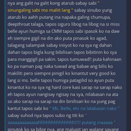
nya ang galit na galit kong atarub sabay sabi
"
sinungaling sabi mo maliit lang "
sabay sinubo yung
atarub ko aahh putang ina napaka galing chumupa,
deepthroat talaga, tapos siguro libog na libog na si miss
belle ayun humiga sa CMM tapos sabi ipasok ko na daw
eh siempre gigil na din ako puta pinasok ko agad,
talagang salampak sabay iniiyot ko na sya ng dahan
dahan tapos bigla kung bibilisan tapos bibitinin ko sya
para manggigil pa sakin. tapos tumuwad!! puta kahinaan
ko pa naman pag naka tuwad ang babae ang bilis ko
makiliti pero siempre pinigil ko kinantut very good ko
lang si ms. belle tapos humiga patagilid so ayun puta
kinantut ko na sya ng hard core kasi sarap na sarap nako
eh tapos ayun nangisay ngisay na sya, nilabasan na ata
so ako sarap na sarap na din binilisan ko na yung pag
kantut tapos sabi ko
" Ms. Belle, eto na lalabasan nako "
sabay suhod nya tapos subo ng titi ko
"
aaaaaaaaaaaaahhhhhhhhhhhhhh!!!!! putang inaaaaa "
pinutok ko sa bibig nya, ang malupit jan walang sayang