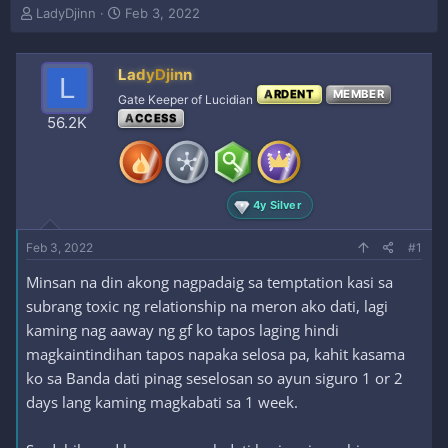
T
S
LadyDjinn
Feb 3, 2022
h
t
r
a
e
r
LadyDjinn
L
a
t
ARDENT
MEMBER
Gate Keeper of Lucidian
d
d
ACCESS
s
a
56.2K
t
t
a
e
r
t
4y Silver
e
r
Feb 3, 2022
#1
Minsan na din akong nagpadaig sa temptation kasi sa
subrang toxic ng relationship na meron ako dati, lagi
kaming nag aaway ng gf ko tapos laging hindi
magkaintindihan tapos napaka selosa pa, kahit kasama
ko sa Banda dati pinag seselosan so ayun siguro 1 or 2
days lang kaming magkabati sa 1 week.