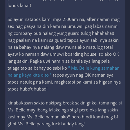
lunok lahat!
So ayun natapos kami mga 2:00am na, after namin mag
sex nag pasya na din kami na umuwi!! pag labas namin
ng company buti nalang yung guard tulog hahahaha!!
nag paalam na kami sa guard tapos ayun sabi nya sakin
na sa bahay nya nalang daw muna ako matulog total
ayaw ko naman daw umuwi boarding house. so ako OK
lang sakin. Pagka uwi namin sa kanila sya lang pala
talaga tao sa bahay so sabi ko
" Ms. Belle kung samahan
nalang kaya kita dito "
tapos ayun nag OK naman sya
tapos natulog na kami, magkatabi pa kami sa higaan nya
tapos hubo't hubad!
kinabukasan sakto nakipag break sakin gf ko, tama nga si
Ms. Belle may ibang lalake nga si gf pero oks lang sakin
kasi may Ms. Belle naman ako!! pero hindi kami mag bf
gf ni Ms. Belle parang fuck buddy lang!