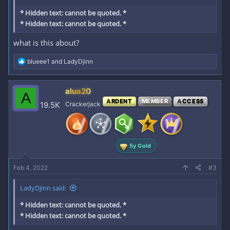
* Hidden text: cannot be quoted. *
* Hidden text: cannot be quoted. *
what is this about?
R
blueee1
and
LadyDjinn
e
a
c
alua20
A
t
ARDENT
MEMBER
ACCESS
i
19.5K
Crackerjack
o
n
s
:
5y Gold
Feb 4, 2022
#3
LadyDjinn said:
* Hidden text: cannot be quoted. *
* Hidden text: cannot be quoted. *