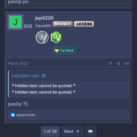
pasilip po
jep4220
J
MEMBER
ACCESS
926
Squaddie
5y Gold
Feb 6, 2022
#8
LadyDjinn said:
* Hidden text: cannot be quoted. *
* Hidden text: cannot be quoted. *
pasilip TS
R
opianicarlo
e
a
c
Last
1 of 36
Next
t