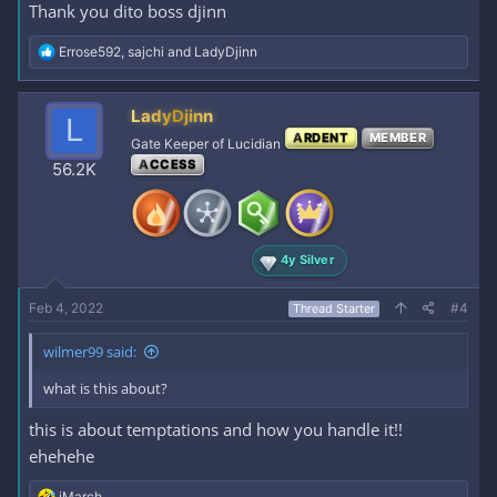
Thank you dito boss djinn
R
Errose592
,
sajchi
and
LadyDjinn
e
a
c
LadyDjinn
L
t
ARDENT
MEMBER
i
Gate Keeper of Lucidian
o
ACCESS
56.2K
n
s
:
4y Silver
Feb 4, 2022
#4
Thread Starter
wilmer99 said:
what is this about?
this is about temptations and how you handle it!!
ehehehe
R
iMarch