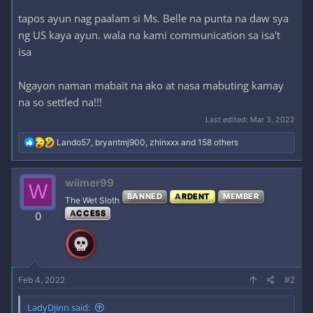
tapos ayun nag paalam si Ms. Belle na punta na daw sya
ng US kaya ayun. wala na kami communication sa isa't
isa
Ngayon naman mabait na ako at nasa mabuting kamay
na so settled na!!!
Last edited:
Mar 3, 2022
R
Lando57
,
bryantmj900
,
zhinxxx
and 158 others
e
a
c
wilmer99
W
t
BANNED
ARDENT
MEMBER
i
The Wet Sloth
o
ACCESS
0
n
s
:
Feb 4, 2022
#2
LadyDjinn said: