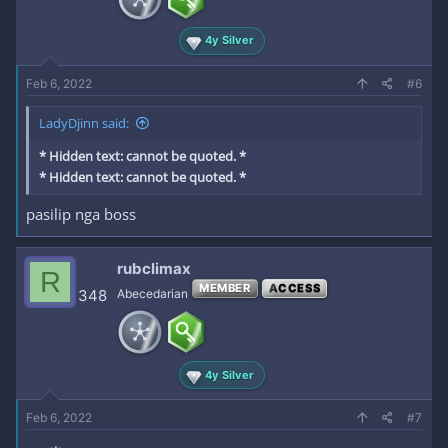
4y Silver
Feb 6, 2022
#6
LadyDjinn said:
* Hidden text: cannot be quoted. *
* Hidden text: cannot be quoted. *
pasilip nga boss
rubclimax
R
MEMBER
ACCESS
348
Abecedarian
4y Silver
Feb 6, 2022
#7