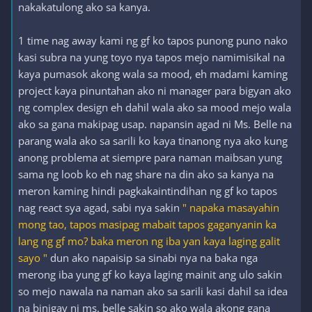
nakakatulong ako sa kanya.
1 time nag away kami ng gf ko tapos punong puno nako
kasi subra na yung toyo nya tapos mejo namimisikal na
kaya pumasok akong wala sa mood, eh madami kaming
project kaya pinuntahan ako ni manager para bigyan ako
ng complex design eh dahil wala ako sa mood mejo wala
ako sa gana makipag usap. napansin agad ni Ms. Belle na
parang wala ako sa sarili ko kaya tinanong nya ako kung
anong problema at siempre para naman maibsan yung
sama ng loob ko eh nag share na din ako sa kanya na
meron kaming hindi pagkakaintindihan ng gf ko tapos
nag react sya agad, sabi nya sakin
" napaka masayahin
mong tao, tapos masipag mabait tapos gaganyanin ka
lang ng gf mo? baka meron ng iba yan kaya laging galit
sayo "
dun ako napaisip sa sinabi nya na baka nga
merong iba yung gf ko kaya laging mainit ang ulo sakin
so mejo nawala na naman ako sa sarili kasi dahil sa idea
na binigay ni ms. belle sakin so ako wala akong gana