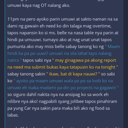
umuwi kaya nag OT nalang ako.
11pm na pero ayoko parin umuwi at sakto naman na sa
dami ng gawain eh need ko din talaga mag overtime,
tapos napansin ko si ms. belle na nasa table nya parin at
hindi pa umuuwi. tumayo ako at nag unat unat tapos
pumunta ako may miss belle sabay tanong ko ng
" Maam
hindi ka pa po uuwi? umuwi na sila lahat tayo nalang
natira "
tapos sabi nya
" may ginagawa pa akong report
na need ma submit bukas kaya tatapusin ko na tonight "
sabay tanong sakin
" ikaw, bat di kapa nauwi? "
so sabi
ko
" ayoko pa maam umuwi wala pa po sa loob ko na
umuwi eh tsaka madami pa din po projects na gagawin "
so siguro dahil nakita nya na ansipag ko sa work eh
nilibre nya ako! nagpabili syang jolibee tapos pinahiram
pa yung Car nya sakin para maka bili ako ng food sa
labas.