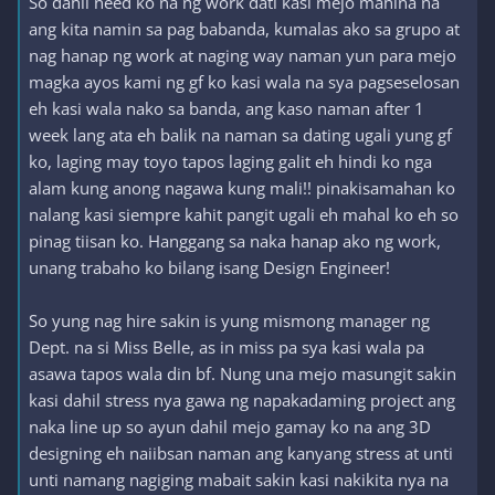
So dahil need ko na ng work dati kasi mejo mahina na
ang kita namin sa pag babanda, kumalas ako sa grupo at
nag hanap ng work at naging way naman yun para mejo
magka ayos kami ng gf ko kasi wala na sya pagseselosan
eh kasi wala nako sa banda, ang kaso naman after 1
week lang ata eh balik na naman sa dating ugali yung gf
ko, laging may toyo tapos laging galit eh hindi ko nga
alam kung anong nagawa kung mali!! pinakisamahan ko
nalang kasi siempre kahit pangit ugali eh mahal ko eh so
pinag tiisan ko. Hanggang sa naka hanap ako ng work,
unang trabaho ko bilang isang Design Engineer!
So yung nag hire sakin is yung mismong manager ng
Dept. na si Miss Belle, as in miss pa sya kasi wala pa
asawa tapos wala din bf. Nung una mejo masungit sakin
kasi dahil stress nya gawa ng napakadaming project ang
naka line up so ayun dahil mejo gamay ko na ang 3D
designing eh naiibsan naman ang kanyang stress at unti
unti namang nagiging mabait sakin kasi nakikita nya na