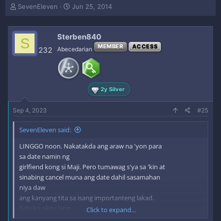
T
S
SevenEleven
Jun 25, 2014
h
t
r
a
e
r
Sterben840
S
a
t
MEMBER
ACCESS
232
Abecedarian
d
d
s
a
t
t
a
e
r
2y Silver
t
e
Sep 4, 2023
#25
r
SevenEleven said:
LINGGO noon. Nakatakda ang araw na 'yon para
sa date namin ng
girlfiend kong si Maji. Pero tumawag s'ya sa 'kin at
sinabing cancel muna ang date dahil sasamahan
niya daw
ang kanyang tita sa isang importanteng lakad.
Sabi ko okay lang,
Click to expand...
naintindihan ko. Subalit dahil wala akong magawa