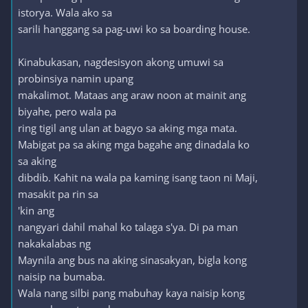
istorya. Wala ako sa
sarili hanggang sa pag-uwi ko sa boarding house.
Kinabukasan, nagdesisyon akong umuwi sa
probinsiya namin upang
makalimot. Mataas ang araw noon at mainit ang
biyahe, pero wala pa
ring tigil ang ulan at bagyo sa aking mga mata.
Mabigat pa sa aking mga bagahe ang dinadala ko
sa aking
dibdib. Kahit na wala pa kaming isang taon ni Maji,
masakit pa rin sa
'kin ang
nangyari dahil mahal ko talaga s'ya. Di pa man
nakakalabas ng
Maynila ang bus na aking sinasakyan, bigla kong
naisip na bumaba.
Wala nang silbi pang mabuhay kaya naisip kong