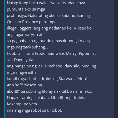
Naisip kong baka wala s'ya sa siyudad kaya
pumunta ako sa mga
probinsiya. Nakarating ako sa kabundukan ng
Quezon Province pero mga
illegal loggers lang ang nadatnan ko. Nilisan ko
ang lugar na 'yon at
sa pagbaba ko ng bundok, nasalubong ko ang
mga nagtatakbuhang...
hobbits! -- sina Frodo, Samwise, Merry, Pippin, at
si... Dagul yata
ang pangalan ng isa. Hinahabol daw sila, hindi ng
mga ringwraiths
kundi mga.. battle droids ng Starwars! "Huh?!
Ano 'to?!! Nasa'n ba
ako?!!!" Sa sobrang lito ay nakitakbo na rin ako.
Napakaraming kalaban. Libo-libong droids.
Kakampi pa yata
nila ang mga robot sa I, Robot.