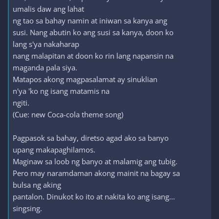
umalis daw ang lahat
ng tao sa bahay namin at iniwan sa kanya ang
susi. Nang abutin ko ang susi sa kanya, doon ko
lang s'ya nakaharap
nang malapitan at doon ko rin lang napansin na
maganda pala siya.
Matapos akong magpasalamat ay sinuklian
n'ya 'ko ng isang matamis na
ngiti.
(Cue: new Coca-cola theme song)
Pagpasok sa bahay, diretso agad ako sa banyo
upang makapaghilamos.
Maginaw sa loob ng banyo at malamig ang tubig.
Pero may naramdaman akong mainit na bagay sa
bulsa ng aking
pantalon. Dinukot ko ito at nakita ko ang isang...
singsing.