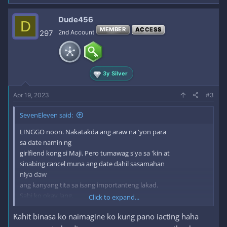
Dude456
D
MEMBER
ACCESS
297
2nd Account
3y Silver
Apr 19, 2023
#3
SevenEleven said:
LINGGO noon. Nakatakda ang araw na 'yon para
sa date namin ng
girlfiend kong si Maji. Pero tumawag s'ya sa 'kin at
sinabing cancel muna ang date dahil sasamahan
niya daw
ang kanyang tita sa isang importanteng lakad.
Sabi ko okay lang,
Click to expand...
naintindihan ko. Subalit dahil wala akong magawa
Kahit binasa ko naimagine ko kung pano iacting haha
sa bahay at talagang