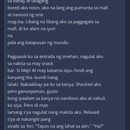
sa bahay at talagang
bored ako noon, ako na lang ang pumunta sa mall
at nanood ng sine
mag-isa. Libang na libang ako sa paggagala sa
mall, di ko alam na iyon
na
pala ang katapusan ng mundo.
Pagpasok ko sa entrada ng sinehan, nagulat ako
sa nakita sa may snack
bar. Si Maji! At may kasama siya--hindi ang
kanyang tita--kundi isang
lalaki. Nakaakbay pa ito sa kanya. Shocked ako
pero ganunpaman, gusto
kong ipaalam sa kanya na nandoon ako at nahuli
ko siya. Pero di man
lamang s'ya nagulat nang makita ako. Relaxed
s'ya at nakangiti pang
sinabi sa 'kin: "Tapos na ang lahat sa atin." "Ha?"