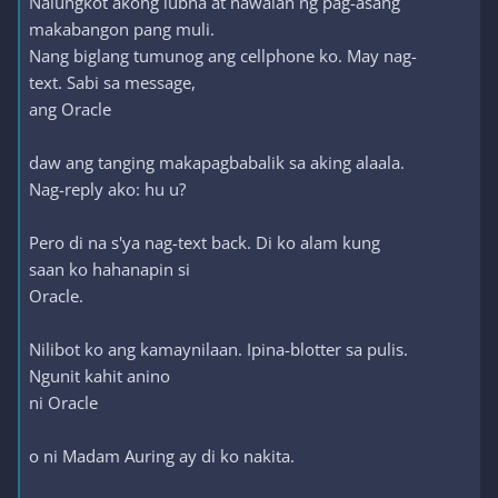
Nalungkot akong lubha at nawalan ng pag-asang
makabangon pang muli.
Nang biglang tumunog ang cellphone ko. May nag-
text. Sabi sa message,
ang Oracle
daw ang tanging makapagbabalik sa aking alaala.
Nag-reply ako: hu u?
Pero di na s'ya nag-text back. Di ko alam kung
saan ko hahanapin si
Oracle.
Nilibot ko ang kamaynilaan. Ipina-blotter sa pulis.
Ngunit kahit anino
ni Oracle
o ni Madam Auring ay di ko nakita.