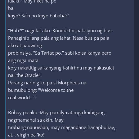
lalaki. "May tiket na po
ba
kayo? Sa'n po kayo bababa?"
"Huh?!" nagulat ako. Kunduktor pala iyon ng bus.
Panaginip lang pala ang lahat! Nasa bus pa pala
ako at pauwi ng
probinsiya. "Sa Tarlac po," sabi ko sa kanya pero
ang mga mata
ko'y nakatitig sa kanyang t-shirt na may nakasulat
na "the Oracle".
Parang narinig ko pa si Morpheus na
bumubulong: "Welcome to the
real world..."
Buhay pa ako. May pamilya at mga kaibigang
nagmamahal sa akin. May
tirahang nauuwian, may magandang hanapbuhay,
at... virgin pa 'ko!