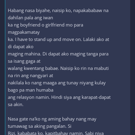
Habang nasa biyahe, naisip ko, napakababaw na
dahilan pala ang iwan
ka ng boyfriend o girlfriend mo para
magpakamatay
ka. I have to stand up and move on. Lalaki ako at
di dapat ako
maging mahina. Di dapat ako maging tanga para
sa isang gaga at
walang kwentang babae. Naisip ko rin na mabuti
na rin ang nangyari at
nakilala ko nang maaga ang tunay niyang kulay
bago pa man humaba
ang relasyon namin. Hindi siya ang karapat-dapat
sa akin.
Nasa gate na'ko ng aming bahay nang may
tumawag sa aking pangalan. Si
Rizi, kababata ko, kapitbahay namin. Sabi niya