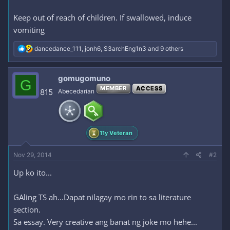
Keep out of reach of children. If swallowed, induce
vomiting
R
dancedance_111
,
jonh6
,
S3archEng1n3
and 9 others
e
a
c
gomugomuno
G
t
MEMBER
ACCESS
i
815
Abecedarian
o
n
s
:
11y Veteran
Nov 29, 2014
#2
Up ko ito...
GAling TS ah...Dapat nilagay mo rin to sa literature
section.
Sa essay. Very creative ang banat ng joke mo hehe...