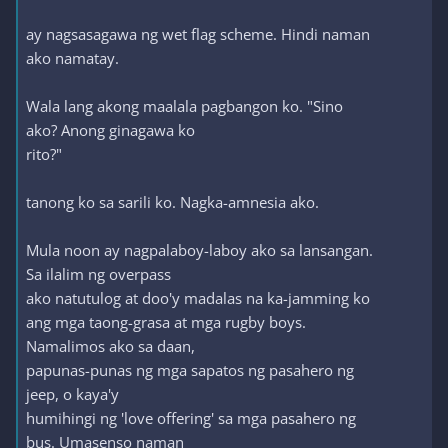
ay nagsasagawa ng wet flag scheme. Hindi naman
ako namatay.
Wala lang akong maalala pagbangon ko. "Sino
ako? Anong ginagawa ko
rito?"
tanong ko sa sarili ko. Nagka-amnesia ako.
Mula noon ay nagpalaboy-laboy ako sa lansangan.
Sa ilalim ng overpass
ako natutulog at doo'y madalas na ka-jamming ko
ang mga taong-grasa at mga rugby boys.
Namalimos ako sa daan,
papunas-punas ng mga sapatos ng pasahero ng
jeep, o kaya'y
humihingi ng 'love offering' sa mga pasahero ng
bus. Umasenso naman