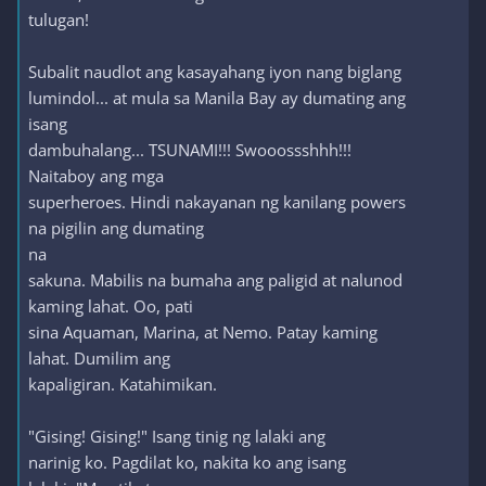
tulugan!
Subalit naudlot ang kasayahang iyon nang biglang
lumindol... at mula sa Manila Bay ay dumating ang
isang
dambuhalang... TSUNAMI!!! Swooossshhh!!!
Naitaboy ang mga
superheroes. Hindi nakayanan ng kanilang powers
na pigilin ang dumating
na
sakuna. Mabilis na bumaha ang paligid at nalunod
kaming lahat. Oo, pati
sina Aquaman, Marina, at Nemo. Patay kaming
lahat. Dumilim ang
kapaligiran. Katahimikan.
"Gising! Gising!" Isang tinig ng lalaki ang
narinig ko. Pagdilat ko, nakita ko ang isang