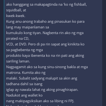
ako hanggang sa makapagtinda na 'ko ng fishball,
squidball, at
kwek-kwek.
Kung anu-anong trabaho ang pinasukan ko para
lang may maipanlaman sa
kumukulo kong tiyan. Nagbenta rin ako ng mga
pirated na CD,
VCD, at DVD. Pero di pa rin sapat ang kinikita ko
sa pagbebenta ng mga
produkto kaya ibenenta ko na rin pati ang aking
sariling laman.
Nagpagamit ako sa kung sinu-sinong bakla at mga
matrona. Kumita ako ng
malaki. Subalit sadyang malupit sa akin ang
tadhana dahil sa isang
iglap ay nawala lahat ng aking pinaghirapan.
Nadukot ang wallet ko
nang makipagsiksikan ako sa libing ni FPJ.