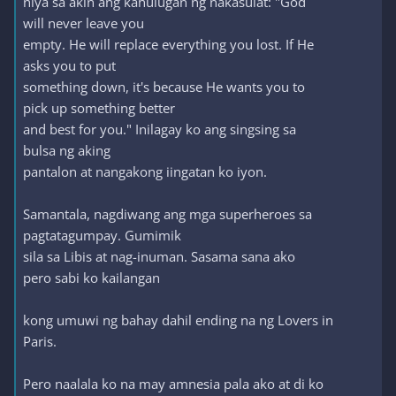
niya sa akin ang kahulugan ng nakasulat: "God
will never leave you
empty. He will replace everything you lost. If He
asks you to put
something down, it's because He wants you to
pick up something better
and best for you." Inilagay ko ang singsing sa
bulsa ng aking
pantalon at nangakong iingatan ko iyon.
Samantala, nagdiwang ang mga superheroes sa
pagtatagumpay. Gumimik
sila sa Libis at nag-inuman. Sasama sana ako
pero sabi ko kailangan
kong umuwi ng bahay dahil ending na ng Lovers in
Paris.
Pero naalala ko na may amnesia pala ako at di ko