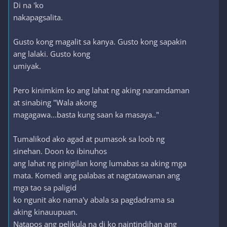
Di na 'ko
nakapagsalita.
Gusto kong magalit sa kanya. Gusto kong sapakin
ang lalaki. Gusto kong
umiyak.
Pero kinimkim ko ang lahat ng aking naramdaman
at sinabing "Wala akong
magagawa...basta kung saan ka masaya.."
Tumalikod ako agad at pumasok sa loob ng
sinehan. Doon ko ibinuhos
ang lahat ng pinigilan kong lumabas sa aking mga
mata. Komedi ang palabas at nagtatawanan ang
mga tao sa paligid
ko ngunit ako nama'y abala sa pagdadrama sa
aking kinauupuan.
Natapos ang pelikula na di ko naintindihan ang