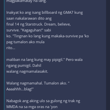
magpakamatay na lang.
Inakyat ko ang isang billboard ng GMA7 kung
saan nakalarawan dito ang
final 14 ng Starstruck. Dream, believe,
survive. "Kagaguhan!" sabi
ko. "Tingnan ko lang kung makaka-survive pa 'ko
pag tumalon ako mula
rito...
maliban na lang kung may pipigil." Pero wala
ngang pumigil. Dahil
walang nagmamalasakit.
Walang nagmamahal. Tumalon ako. "
Aaaahhh...blag!"
Nabagok ang aking ulo sa gulong ng trak ng
MMDA na sa mga oras na 'yon