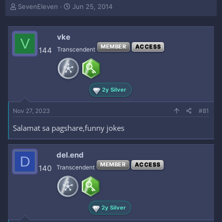
T
S
SevenEleven
Jun 25, 2014
h
t
r
a
e
r
vke
V
a
t
MEMBER
ACCESS
144
Transcendent
d
d
s
a
t
t
a
e
r
2y Silver
t
e
Nov 27, 2023
#81
r
Salamat sa pagshare,funny jokes
del.end
D
MEMBER
ACCESS
140
Transcendent
2y Silver