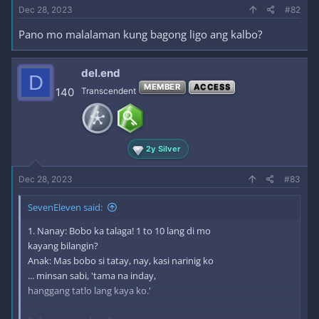
Dec 28, 2023
#82
Pano mo malalaman kung bagong ligo ang kalbo?
del.end
D
MEMBER
ACCESS
140
Transcendent
2y Silver
Dec 28, 2023
#83
SevenEleven said:
1. Nanay: Bobo ka talaga! 1 to 10 lang di mo
kayang bilangin?
Anak: Mas bobo si tatay, nay, kasi narinig ko
... minsan sabi, 'tama na inday,
hanggang tatlo lang kaya ko.'