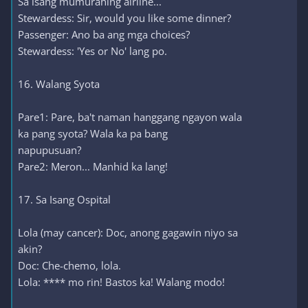
Sa isang mumurahing airline...
Stewardess: Sir, would you like some dinner?
Passenger: Ano ba ang mga choices?
Stewardess: 'Yes or No' lang po.
16. Walang Syota
Pare1: Pare, ba't naman hanggang ngayon wala
ka pang syota? Wala ka pa bang
napupusuan?
Pare2: Meron... Manhid ka lang!
17. Sa Isang Ospital
Lola (may cancer): Doc, anong gagawin niyo sa
akin?
Doc: Che-chemo, lola.
Lola: **** mo rin! Bastos ka! Walang modo!