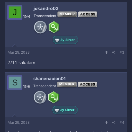
jokandro02
J
MEMBER
ACCESS
194
Transcendent
3y Silver
Mar 29, 2023
#3
7/11 sakalam
shanenacion01
S
MEMBER
ACCESS
199
Transcendent
3y Silver
Mar 29, 2023
#4