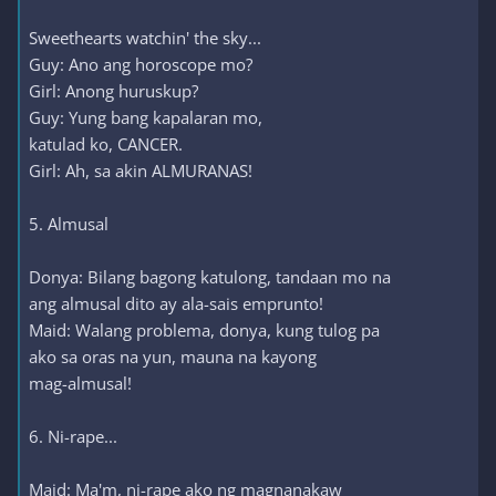
Sweethearts watchin' the sky...
Guy: Ano ang horoscope mo?
Girl: Anong huruskup?
Guy: Yung bang kapalaran mo,
katulad ko, CANCER.
Girl: Ah, sa akin ALMURANAS!
5. Almusal
Donya: Bilang bagong katulong, tandaan mo na
ang almusal dito ay ala-sais emprunto!
Maid: Walang problema, donya, kung tulog pa
ako sa oras na yun, mauna na kayong
mag-almusal!
6. Ni-rape...
Maid: Ma'm, ni-rape ako ng magnanakaw