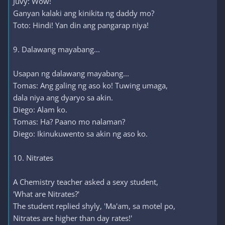
Juvy: Wow!
Ganyan kalaki ang kinikita ng daddy mo?
Toto: Hindi! Yan din ang pangarap niya!
9. Dalawang mayabang...
Usapan ng dalawang mayabang...
Tomas: Ang galing ng aso ko! Tuwing umaga,
dala niya ang dyaryo sa akin.
Diego: Alam ko.
Tomas: Ha? Paano mo nalaman?
Diego: Ikinukuwento sa akin ng aso ko.
10. Nitrates
A Chemistry teacher asked a sexy student,
'What are Nitrates?'
The student replied shyly, 'Ma'am, sa motel po,
Nitrates are higher than day rates!'