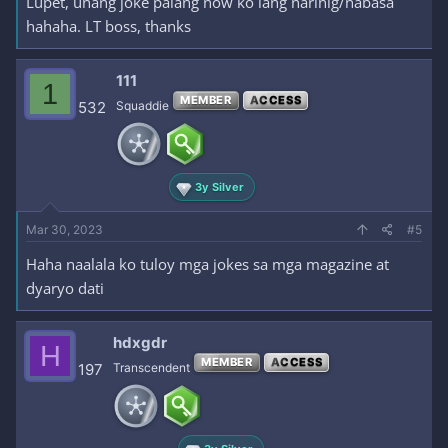
Lupet, unang joke palang now ko lang narinig/nabasa
hahaha. LT boss, thanks
111
1
MEMBER
ACCESS
532
Squaddie
3y Silver
Mar 30, 2023
#5
Haha naalala ko tuloy mga jokes sa mga magazine at
dyaryo dati
hdxgdr
H
MEMBER
ACCESS
197
Transcendent