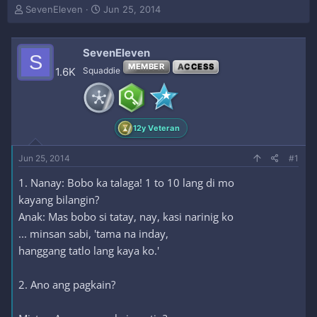
T
S
SevenEleven
Jun 25, 2014
h
t
r
a
e
r
SevenEleven
S
a
t
MEMBER
ACCESS
1.6K
Squaddie
d
d
s
a
t
t
a
e
r
12y Veteran
t
e
Jun 25, 2014
#1
r
1. Nanay: Bobo ka talaga! 1 to 10 lang di mo
kayang bilangin?
Anak: Mas bobo si tatay, nay, kasi narinig ko
... minsan sabi, 'tama na inday,
hanggang tatlo lang kaya ko.'
2. Ano ang pagkain?