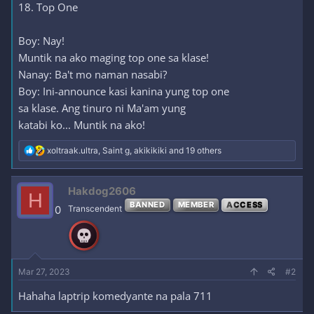
18. Top One
Boy: Nay!
Muntik na ako maging top one sa klase!
Nanay: Ba't mo naman nasabi?
Boy: Ini-announce kasi kanina yung top one
sa klase. Ang tinuro ni Ma'am yung
katabi ko... Muntik na ako!
R
xoltraak.ultra
,
Saint g
,
akikikiki
and 19 others
e
a
c
Hakdog2606
H
t
BANNED
MEMBER
ACCESS
i
0
Transcendent
o
n
s
:
Mar 27, 2023
#2
Hahaha laptrip komedyante na pala 711