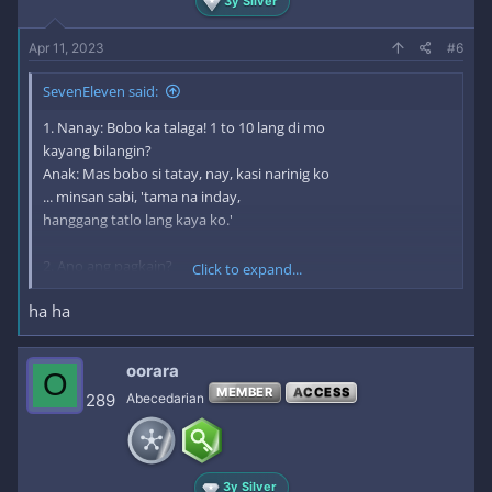
3y Silver
Apr 11, 2023
#6
SevenEleven said:
1. Nanay: Bobo ka talaga! 1 to 10 lang di mo
kayang bilangin?
Anak: Mas bobo si tatay, nay, kasi narinig ko
... minsan sabi, 'tama na inday,
hanggang tatlo lang kaya ko.'
2. Ano ang pagkain?
Click to expand...
ha ha
Mister: Ano ang pagkain natin?
Misis: Nasa mesa, bahala ka na pumili!
Mister: Isang pirasong tuyo?
oorara
O
Ano pagpipilian ko?
MEMBER
ACCESS
289
Abecedarian
Misis: Pumili ka kung kakain ka o hindi!
3. Overseas Call
3y Silver