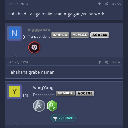
Feb 26, 2024
#266
Hahaha di talaga maiiwasan mga ganyan sa work
nigggaaaa
N
BANNED
MEMBER
ACCESS
0
Transcendent
Feb 27, 2024
#267
Hahahaha grabe naman
YangYang
Y
MEMBER
ACCESS
148
Transcendent
2y Silver