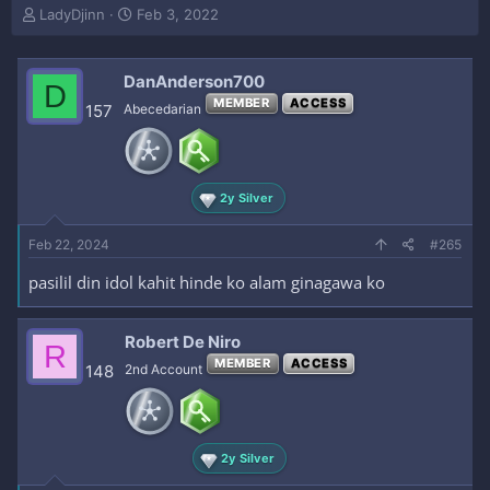
T
S
LadyDjinn
Feb 3, 2022
h
t
r
a
e
r
DanAnderson700
D
a
t
MEMBER
ACCESS
157
Abecedarian
d
d
s
a
t
t
a
e
r
2y Silver
t
e
Feb 22, 2024
#265
r
pasilil din idol kahit hinde ko alam ginagawa ko
Robert De Niro
R
MEMBER
ACCESS
148
2nd Account
2y Silver