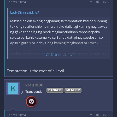
Feb 28, 2024
#268
LadyDjinn said:
Minsan na din akong nagpadaig sa temptation kasi sa subrang
toxic ng relationship na meron ako dati, lagi kaming nag aaway
ng gf ko tapos laging hindi magkaintindihan tapos napaka
selosa pa, kahit kasama ko sa Banda dati pinag seselosan so
ayun siguro 1 or 2 days lang kaming magkabati sa 1 week.
So dahil need ko na ng work dati kasi mejo mahina na ang kita
Click to expand...
namin sa pag babanda, kumalas ako sa grupo at nag hanap ng
work at naging way naman yun para mejo magka ayos kami
ng gf ko kasi wala na sya pagseselosan eh kasi wala nako sa
Temptation is the root of all evil.
banda, ang kaso naman after 1 week lang ata eh balik na
naman sa dating ugali yung gf ko, laging may toyo tapos laging
krau1896
K
galit eh hindi ko nga alam kung anong nagawa kung mali!!
BANNED
MEMBER
0
Transcendent
pinakisamahan ko nalang kasi siempre kahit pangit ugali eh
mahal ko eh so pinag tiisan ko. Hanggang sa naka hanap ako
ng work, unang trabaho ko bilang isang Design Engineer!
So yung nag hire sakin is yung mismong manager ng Dept. na
Feb 29, 2024
#269