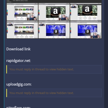
Download link
rapidgator.net
:
You must reply in thread to view hidden text.
uploadgig.com
:
You must reply in thread to view hidden text.
nitroflare.com
: