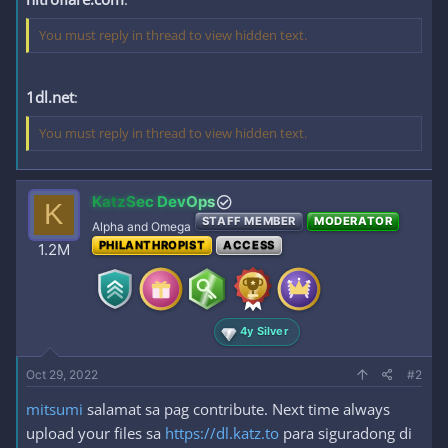
You must reply in thread to view hidden text.
1dl.net
:
You must reply in thread to view hidden text.
KatzSec DevOps
K
STAFF MEMBER
MODERATOR
Alpha and Omega
PHILANTHROPIST
ACCESS
1.2M
4y Silver
Oct 29, 2022
#2
mitsumi
salamat sa pag contribute. Next time always
upload your files sa
https://dl.katz.to
para siguradong di