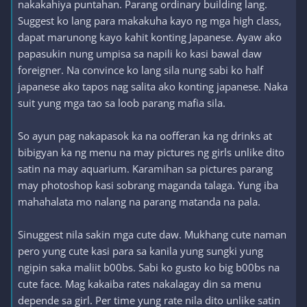
nakakahiya puntahan. Parang ordinary building lang.
Suggest ko lang para makakuha kayo ng mga high class,
dapat marunong kayo kahit konting Japanese. Ayaw ako
papasukin nung umpisa sa napili ko kasi bawal daw
foreigner. Na convince ko lang sila nung sabi ko half
japanese ako tapos nag salita ako konting japanese. Naka
suit yung mga tao sa loob parang mafia sila.
So ayun pag nakapasok ka na oofferan ka ng drinks at
bibigyan ka ng menu na may pictures ng girls unlike dito
satin na may aquarium. Karamihan sa pictures parang
may photoshop kasi sobrang maganda talaga. Yung iba
mahahalata mo nalang na parang matanda na pala.
Sinuggest nila sakin mga cute daw. Mukhang cute naman
pero yung cute kasi para sa kanila yung sungki yung
ngipin saka maliit b00bs. Sabi ko gusto ko big b00bs na
cute face. Mag kakaiba rates nakalagay din sa menu
depende sa girl. Per time yung rate nila dito unlike satin