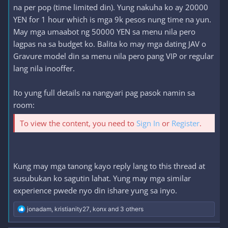
na per pop (time limited din). Yung nakuha ko ay 20000
YEN for 1 hour which is mga 9k pesos nung time na yun.
May mga umaabot ng 50000 YEN sa menu nila pero
lagpas na sa budget ko. Balita ko may mga dating JAV o
Gravure model din sa menu nila pero pang VIP or regular
lang nila inooffer.
Ito yung full details na nangyari pag pasok namin sa
room:
To view the content, you need to
Sign In
or
Register
.
Kung may mga tanong kayo reply lang to this thread at
susubukan ko sagutin lahat. Yung may mga similar
experience pwede nyo din ishare yung sa inyo.
R
jonadam
,
kristianity27
,
konx
and 3 others
e
a