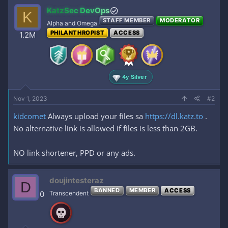
c
KatzSec DevOps
K
t
STAFF MEMBER
MODERATOR
i
Alpha and Omega
o
PHILANTHROPIST
ACCESS
1.2M
n
s
:
4y Silver
Nov 1, 2023
#2
kidcomet
Always upload your files sa
https://dl.katz.to
.
No alternative link is allowed if files is less than 2GB.
NO link shortener, PPD or any ads.
doujintesteraz
D
BANNED
MEMBER
ACCESS
0
Transcendent