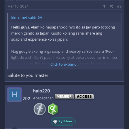
Mar 16, 2024
#2
kidcomet said:
Hello guys. Alam ko napapanood nyo ito sa Jav pero totoong
meron ganito sa Japan. Gusto ko lang sana ishare ang
soapland experience ko sa japan.
Nag google ako ng mga soapland nearby sa Yoshiwara (Red-
light district). Can't post links sorry at baka closed na rin or iba
na kalakaran. Better search ng bago para sure. Keyword:
Click to expand...
"soapland"
Salute to you master
Yung mga establishment hindi sya shady o flashy na
nakakahiya puntahan. Parang ordinary building lang. Suggest
halo220
H
ko lang para makakuha kayo ng mga high class, dapat
MEMBER
ACCESS
292
Abecedarian
marunong kayo kahit konting Japanese. Ayaw ako papasukin
nung umpisa sa napili ko kasi bawal daw foreigner. Na
convince ko lang sila nung sabi ko half japanese ako tapos nag
salita ako konting japanese. Naka suit yung mga tao sa loob
2y Silver
parang mafia sila.