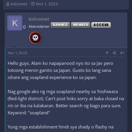
T
S
kidcomet
Nov 1, 2023
h
t
r
a
kidcomet
e
r
K
a
t
BANNED
MEMBER
ACCESS
0
Abecedarian
d
d
s
a
t
t
a
e
r
Nov 1, 2023
#1
t
e
Hello guys. Alam ko napapanood nyo ito sa Jav pero
r
totoong meron ganito sa Japan. Gusto ko lang sana
ishare ang soapland experience ko sa japan.
Nag google ako ng mga soapland nearby sa Yoshiwara
(Red-light district). Can't post links sorry at baka closed na
rin or iba na kalakaran. Better search ng bago para sure.
Keyword: "soapland"
Yung mga establishment hindi sya shady o flashy na