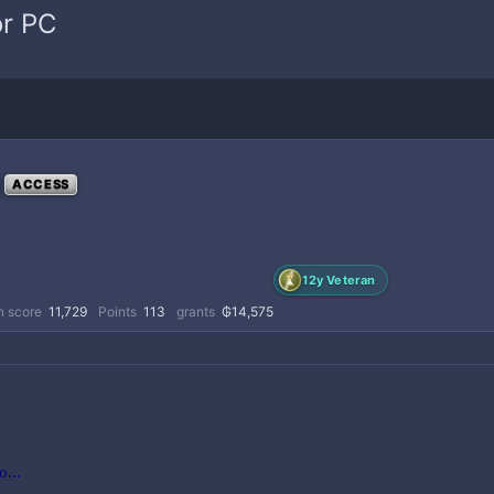
or PC
ACCESS
12y Veteran
n score
11,729
Points
113
grants
₲14,575
...