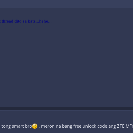
thread dito sa katz...hehe...
 tong smart bro
.. meron na bang free unlock code ang ZTE MF6