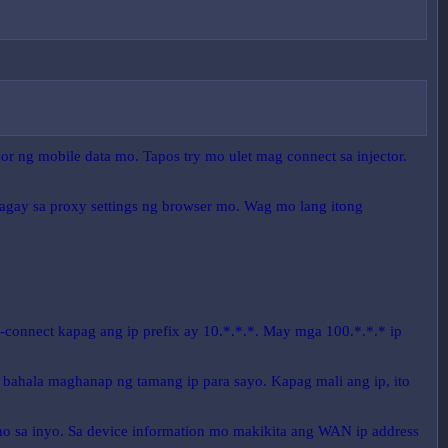
 ng mobile data mo. Tapos try mo ulet mag connect sa injector.
ilagay sa proxy settings ng browser mo. Wag mo lang itong
nnect kapag ang ip prefix ay 10.*.*.*. May mga 100.*.*.* ip
g bahala maghanap ng tamang ip para sayo. Kapag mali ang ip, ito
ano sa inyo. Sa device information mo makikita ang WAN ip address