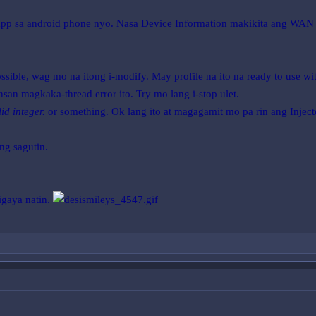
 app sa android phone nyo. Nasa Device Information makikita ang WAN
ssible, wag mo na itong i-modify. May profile na ito na ready to use wit
san magkaka-thread error ito. Try mo lang i-stop ulet.
lid integer.
or something. Ok lang ito at magagamit mo pa rin ang Inject
ng sagutin.
igaya natin.