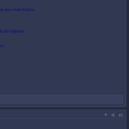
 ip nyo from Globe.
h the Injector.
or.
#2