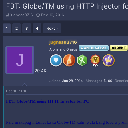
FBT: Globe/TM using HTTP Injector f
T
S
jughead3716
Dec 10, 2016
h
t
r
a
1
2
3
4
Next
e
r
a
t
d
d
jughead3716
s
a
CONTRIBUTOR
ARDENT
Alpha and Omega
t
t
J
a
e
r
t
29.4K
e
r
Joined
Jun 28, 2014
Messages
5,196
Reactio
Dec 10, 2016
FBT: Globe/TM using HTTP Injector for PC
Para makapag internet ka sa Globe/TM kahit wala kang load o promo