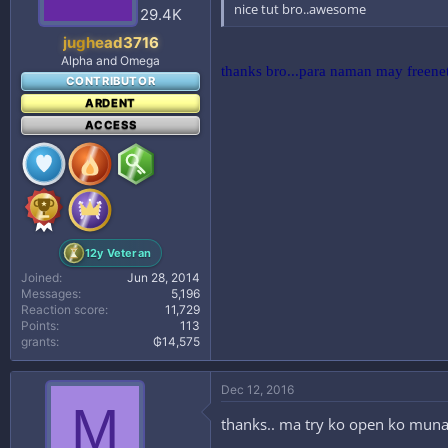
nice tut bro..awesome
29.4K
Good for:
jughead3716
- Facebook
Alpha and Omega
thanks bro...para naman may freenet 
- Wikipedia
CONTRIBUTOR
- Wikihow
ARDENT
- Wattpad
ACCESS
- Ask.com
- Dictionary.com
Please provide feedback if possible. Hope you enjoy using this.
Thanks.
12y Veteran
- jughead3716
Joined
Jun 28, 2014
Messages
5,196
(nasa loob ng description ng hpi ang ibig sabihin ng calcine)
Reaction score
11,729
Points
113
grants
₲14,575
Log in or register to view links
Dec 12, 2016
M
thanks.. ma try ko open ko muna