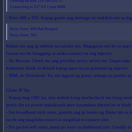
Looking up host 128.199.201.11
Connecting to 127.0.0.1 port 8888
- Error 400 o 503. Kapag ganito ang message na makikita mo sa log,
Proxy Error: 400 Bad Request
Proxy Error: 503
Palitan mo ang ip address na nakuha mo. Magagawa mo ito sa pag C
Gawin mo ito hanggang sa maka-connect na ang injector.
- No Browse. Check mo ang proxifier proxy server mo. Dapat naka se
kalimutan ibalik sa default kapag tapos ka na gumamit ng injector.
- IDM, no Download. Try mo lagyan ng proxy settings na pareho sa 
Globe IP Tip:
- Kapag mag CDC ka, mas mabuti kung machecheck mo kung anong 
prefix din na pwede makakonek pero karamihan filtered ito at hindi
- For broadband stick users, gamitin ang ip hunter ng Dialer tab sa i
na rin ang magdidisconnect at magddial to connect ulet.
- For pocket wifi users, punta po kayo sa dashboard nito. Usually