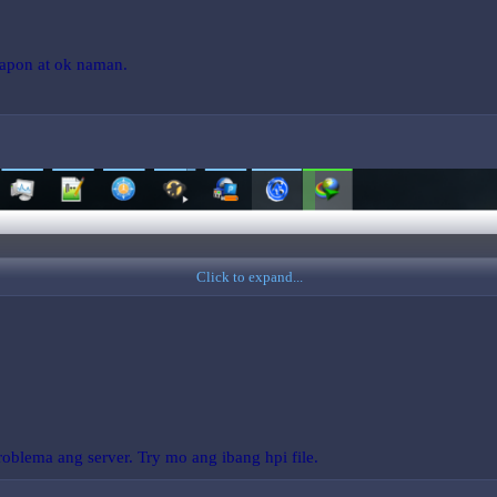
ahapon at ok naman.
Click to expand...
oblema ang server. Try mo ang ibang hpi file.