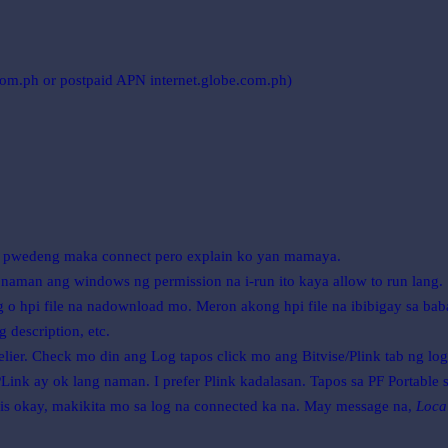
com.ph or postpaid APN internet.globe.com.ph)
 na pwedeng maka connect pero explain ko yan mamaya.
naman ang windows ng permission na i-run ito kaya allow to run lang.
g o hpi file na nadownload mo. Meron akong hpi file na ibibigay sa bab
 description, etc.
lier. Check mo din ang Log tapos click mo ang Bitvise/Plink tab ng log 
o PLink ay ok lang naman. I prefer Plink kadalasan. Tapos sa PF Portabl
f all is okay, makikita mo sa log na connected ka na. May message na,
Loca