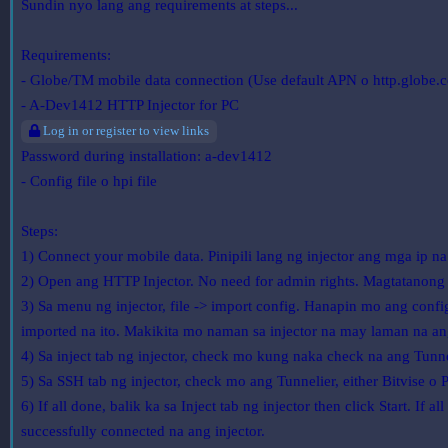
Sundin nyo lang ang requirements at steps...
Requirements:
- Globe/TM mobile data connection (Use default APN o http.globe.
- A-Dev1412 HTTP Injector for PC
Log in or register to view links
Password during installation: a-dev1412
- Config file o hpi file
Steps:
1) Connect your mobile data. Pinipili lang ng injector ang mga ip
2) Open ang HTTP Injector. No need for admin rights. Magtatanong 
3) Sa menu ng injector, file -> import config. Hanapin mo ang confi
imported na ito. Makikita mo naman sa injector na may laman na ang
4) Sa inject tab ng injector, check mo kung naka check na ang Tunne
5) Sa SSH tab ng injector, check mo ang Tunnelier, either Bitvise 
6) If all done, balik ka sa Inject tab ng injector then click Start. I
successfully connected na ang injector.