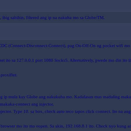
 ibig sabihin, filtered ang ip na nakuha mo sa Globe/TM.
DC (Connect-Disconnect-Connect), pag On-Off-On ng pocket wifi mo or
t ito sa 127.0.0.1 port 1080 Socks5. Alternatively, pwede mo din ito 
proxifier.
ip mula kay Globe ang nakukuha mo. Kadalasan mas madaling maka-co
 makaka-connect ang injector.
njector. Type
10.
sa box, check auto reco tapos click connect. Ito na an
 sa browser mo ito ma oopen. Sa akin, 192.168.8.1 ito. Check nyo kung 