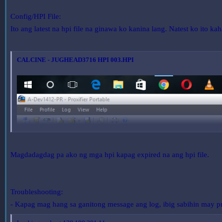
Config/HPI File:
Ito ang latest na hpi file na ginawa ko kanina lang. Natest ko ito k
CALCINE - JUGHEAD3716 HPI 003.HPI
Magdadagdag pa ako ng mga hpi kapag expired na ang hpi file.
Troubleshooting:
- Kapag mag hang sa ganitong message ang log, ibig sabihin may pr